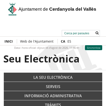
Ajuntament de
Cerdanyola del Vallès
INICI
Web de l'Ajuntament
CA
ES
Data i hora oficial:
dijous 06 d’agost de 2026,
11:46:42
Sincronitza
Seu Electrònica
LA SEU ELECTRÒNICA
SERVEIS
INFORMACIÓ ADMINISTRATIVA
TRÀMITS