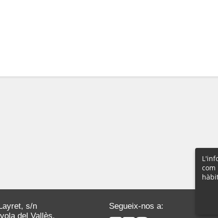
L'in
com 
hàbi
Layret, s/n
Segueix-nos a:
ola del Vallès,