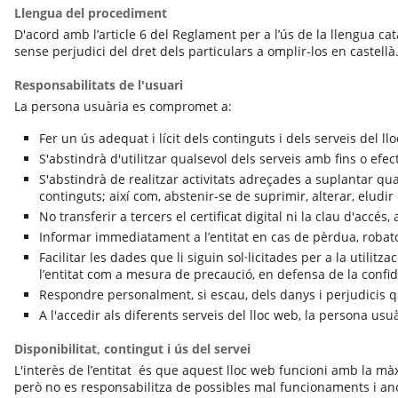
Llengua del procediment
D'acord amb l’article 6 del Reglament per a l’ús de la llengua ca
sense perjudici del dret dels particulars a omplir-los en castell
Responsabilitats de l'usuari
La persona usuària es compromet a:
Fer un ús adequat i lícit dels continguts i dels serveis del ll
S'abstindrà d'utilitzar qualsevol dels serveis amb fins o efectes
S'abstindrà de realitzar activitats adreçades a suplantar qual
continguts; així com, abstenir-se de suprimir, alterar, eludi
No transferir a tercers el certificat digital ni la clau d'accés,
Informar immediatament a l’entitat en cas de pèrdua, robatori
Facilitar les dades que li siguin sol·licitades per a la utilitz
l’entitat com a mesura de precaució, en defensa de la confide
Respondre personalment, si escau, dels danys i perjudicis q
A l'accedir als diferents serveis del lloc web, la persona u
Disponibilitat, contingut i ús del servei
L'interès de l’entitat és que aquest lloc web funcioni amb la màx
però no es responsabilitza de possibles mal funcionaments i anom