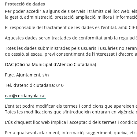
Protecció de dades
Per poder accedir a alguns dels serveis i tràmits del lloc web, el
la gestió, administració, prestació, ampliació, millora i informaci
El responsable del tractament de les dades és l’entitat,
amb CIF
Aquestes dades seran tractades de conformitat amb la regulació
Totes les dades subministrades pels usuaris i usuàries no seran 
de cessió, si escau, previ consentiment de l'interessat i d'acord
OAC (Oficina Municipal d'Atenció Ciutadana)
Ptge. Ajuntament, s/n
Tel. d'atenció ciutadana: 010
oac@cerdanyola.cat
L’entitat podrà modificar els termes i condicions que apareixen 
Totes les modificacions que s'introdueixin entraran en vigència
L'ús d'aquest lloc web implica l'acceptació dels termes i condi
Per a qualsevol aclariment, informació, suggeriment, queixa, etc