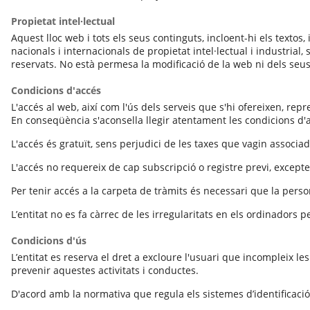
Propietat intel·lectual
Aquest lloc web i tots els seus continguts, incloent-hi els textos
nacionals i internacionals de propietat intel·lectual i industrial,
reservats. No està permesa la modificació de la web ni dels seus
Condicions d'accés
L'accés al web, així com l'ús dels serveis que s'hi ofereixen, re
En conseqüència s'aconsella llegir atentament les condicions d'a
L'accés és gratuït, sens perjudici de les taxes que vagin associad
L'accés no requereix de cap subscripció o registre previ, excepte
Per tenir accés a la carpeta de tràmits és necessari que la person
L’entitat no es fa càrrec de les irregularitats en els ordinadors 
Condicions d'ús
L’entitat es reserva el dret a excloure l'usuari que incompleix le
prevenir aquestes activitats i conductes.
D'acord amb la normativa que regula els sistemes d’identificació i 