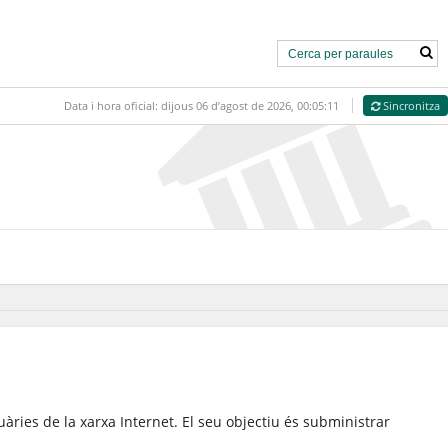
Data i hora oficial:
dijous 06 d’agost de 2026,
00:05:11
Sincronitza
uàries de la xarxa Internet. El seu objectiu és subministrar