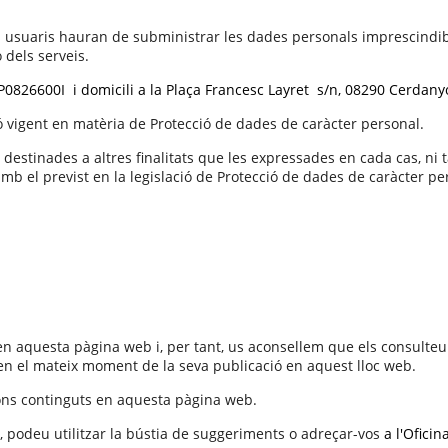
s usuaris hauran de subministrar les dades personals imprescindibles
ó dels serveis.
 P0826600I
i domicili a la Plaça Francesc Layret
s/n, 08290 Cerdanyo
 vigent en matèria de Protecció de dades de caràcter personal.
destinades a altres finalitats que les expressades en cada cas, ni 
 amb el previst en la legislació de Protecció de dades de caràcter pe
en aquesta pàgina web i, per tant, us aconsellem que els consulteu
 en el mateix moment de la seva publicació en aquest lloc web.
cions continguts en aquesta pàgina web.
., podeu utilitzar la bústia de suggeriments o adreçar-vos
a l'Ofici