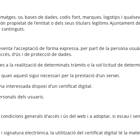
, imatges, so, bases de dades, codis font, marques, logotips i qualse
 són propietat de l’entitat o dels seus titulars legítims Ajuntament 
 continguts.
presenta l'acceptació de forma expressa, per part de la persona usu
ccés, d'ús i de protecció de dades.
es a la realització de determinats tràmits o la sol·licitud de deter
 quan aquest sigui necessari per la prestació d'un servei.
a interessada disposi d'un certificat digital.
personals dels usuaris.
s condicions generals d'accés i ús del web i a adoptar, si escau i s
signatura electrònica, la utilització del certificat digital té la mat