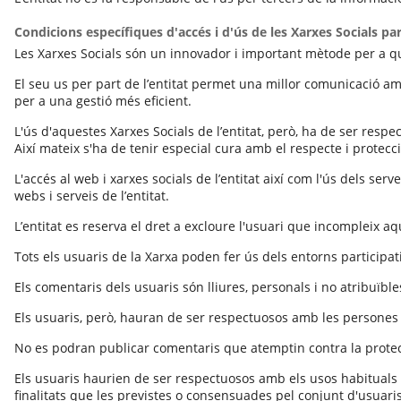
Condicions específiques d'accés i d'ús de les Xarxes Socials part
Les Xarxes Socials són un innovador i important mètode per a qu
El seu us per part de l’entitat permet una millor comunicació a
per a una gestió més eficient.
L'ús d'aquestes Xarxes Socials de l’entitat, però, ha de ser respe
Així mateix s'ha de tenir especial cura amb el respecte i protec
L'accés al web i xarxes socials de l’entitat així com l'ús dels se
webs i serveis de l’entitat.
L’entitat es reserva el dret a excloure l'usuari que incompleix aq
Tots els usuaris de la Xarxa poden fer ús dels entorns participatiu
Els comentaris dels usuaris són lliures, personals i no atribuïbles 
Els usuaris, però, hauran de ser respectuosos amb les persones i 
No es podran publicar comentaris que atemptin contra la protec
Els usuaris haurien de ser respectuosos amb els usos habituals de
finalitats que les previstes o consensuades pel conjunt d'usuaris