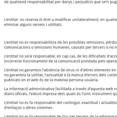
de qualsevol responsabilitat per danys i perjudicis que se'n pug
L’entitat es reserva el dret a modificar unilateralment, en quals
eliminar alguns serveis i utilitats.
L’entitat no es responsabilitza de les possibles omissions, pèrd
comunicacions o omissions humanes, causats per tercers o no imp
L’entitat no serà responsable, en cap cas, de les dificultats d'a
incorrecte funcionament de la comunicació prestada pels operado
L’entitat no garanteix l'absència de virus ni d'altres elements e
no garanteix la utilitat, l'actualitat o la manca d'errors dels cont
publicats en el web és de la mateixa persona usuària.
La informació administrativa facilitada a través d'aquesta web no
diaris oficials, l'edició impresa dels quals és l'únic instrument q
L’entitat no es fa responsable del contingut, exactitud i actualit
d'enllaços o altres sistemes.
L’entitat no es fa responsable de l'ús per tercers de la informac