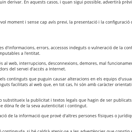
uin derivar. En aquests casos, i quan sigui possible, advertirà prè
evol moment i sense cap avís previ, la presentació i la configuració 
ues d'informacions, errors, accessos indeguts o vulneració de la con
utables a l’entitat.
ccés al web, interrupcions, desconnexions, demores, mal funcionamen
rs del servei d'accés a Internet.
n els continguts que puguin causar alteracions en els equips d'usuari
inguts facilitats al web que, en tot cas, hi són amb caràcter orientat
 substitueix la publicitat i textos legals que hagin de ser publicat
ue dóna fe de la seva autenticitat i contingut.
zació de la informació que prové d'altres persones físiques o jurídiq
ió continguda, si bé caldrà atenir-se a les advertències que consti