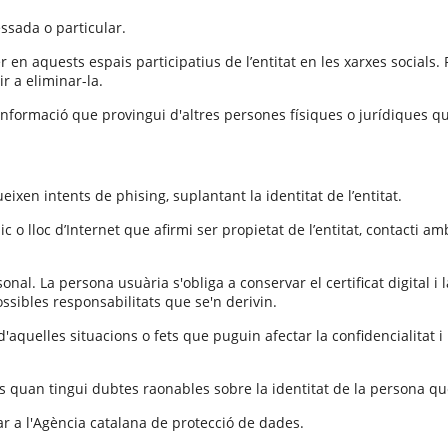
essada o particular.
 en aquests espais participatius de l’entitat en les xarxes socials.
r a eliminar-la.
 la informació que provingui d'altres persones físiques o jurídique
eixen intents de phising, suplantant la identitat de l’entitat.
 o lloc d’Internet que afirmi ser propietat de l’entitat, contacti amb
onal. La persona usuària s'obliga a conservar el certificat digital i 
sibles responsabilitats que se'n derivin.
quelles situacions o fets que puguin afectar la confidencialitat i 
tuds quan tingui dubtes raonables sobre la identitat de la persona q
ar a l'Agència catalana de protecció de dades.