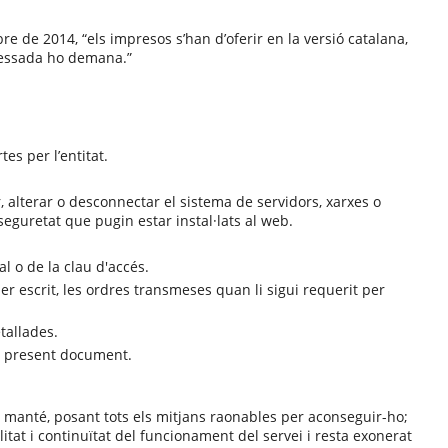
 de 2014, “els impresos s’han d’oferir en la versió catalana,
teressada ho demana.”
tes per l’entitat.
ar, alterar o desconnectar el sistema de servidors, xarxes o
seguretat que pugin estar instal·lats al web.
l o de la clau d'accés.
t per escrit, les ordres transmeses quan li sigui requerit per
tallades.
el present document.
 es manté, posant tots els mitjans raonables per aconseguir-ho;
tat i continuïtat del funcionament del servei i resta exonerat