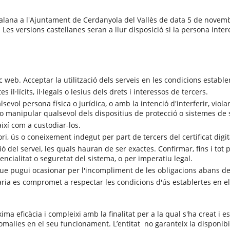
talana a
l'Ajuntament de Cerdanyola del Vallès
de data 5 de novembre
à. Les versions castellanes seran a llur disposició si la persona in
oc web. Acceptar la utilització dels serveis en les condicions establer
 il·lícits, il·legals o lesius dels drets i interessos de tercers.
sevol persona física o jurídica, o amb la intenció d'interferir, viol
r o manipular qualsevol dels dispositius de protecció o sistemes de 
 així com a custodiar-los.
, ús o coneixement indegut per part de tercers del certificat digita
ació del servei, les quals hauran de ser exactes. Confirmar, fins i to
ncialitat o seguretat del sistema, o per imperatiu legal.
ue pugui ocasionar per l'incompliment de les obligacions abans de
suària es compromet a respectar les condicions d'ús establertes en 
ima eficàcia i compleixi amb la finalitat per a la qual s'ha creat i
alies en el seu funcionament. L’entitat no garanteix la disponibili