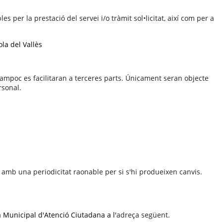
 per la prestació del servei i/o tràmit sol•licitat, així com per a
la del Vallès
tampoc es facilitaran a terceres parts. Únicament seran objecte
rsonal.
 amb una periodicitat raonable per si s'hi produeixen canvis.
na Municipal d'Atenció Ciutadana a l'
adreça següent.