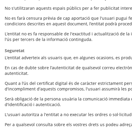
No s'utilitzaran aquests espais públics per a fer publicitat inter
No es farà censura prèvia de cap aportació que l'usuari pugui fer
condicions descrites en aquest document, l’entitat podrà procedi
L’entitat no es fa responsable de l'exactitud i actualització de
l'ús per tercers de la informació continguda.
Seguretat
L’entitat adverteix als usuaris que, en algunes ocasions, es produ
En cas de dubte sobre l’autenticitat de qualsevol correu electrònic
autenticitat.
Quant a l’ús del certificat digital és de caràcter estrictament pers
d'incompliment d'aquests compromisos, l'usuari assumirà les pos
Serà obligació de la persona usuària la comunicació immediata d'a
d'identificació i autenticació.
L'usuari autoritza a l'entitat a no executar les ordres o sol·lici
Per a qualsevol consulta sobre els vostres drets us podeu adreç