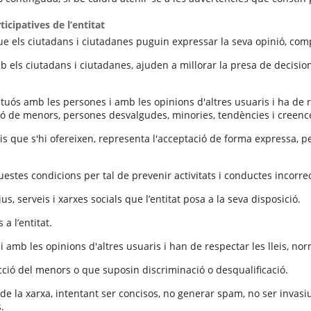
icipatives de l’entitat
e els ciutadans i ciutadanes puguin expressar la seva opinió, comp
mb els ciutadans i ciutadanes, ajuden a millorar la presa de decisi
ctuós amb les persones i amb les opinions d'altres usuaris i ha de re
ció de menors, persones desvalgudes, minories, tendències i creenc
rveis que s'hi ofereixen, representa l'acceptació de forma expressa, 
uestes condicions per tal de prevenir activitats i conductes incorre
s, serveis i xarxes socials que l’entitat posa a la seva disposició.
a l’entitat.
amb les opinions d'altres usuaris i han de respectar les lleis, norm
ció del menors o que suposin discriminació o desqualificació.
 la xarxa, intentant ser concisos, no generar spam, no ser invasius,
.