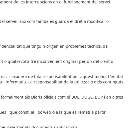
viament de les interrupcions en el funcionament del servei.
del servei, així com també es guarda el dret a modificar o
fidencialitat que tinguin origen en problemes tècnics, de
t o qualsevol altre inconvenient originat per un deficient o
s, i s'exonera de tota responsabilitat per aquest motiu. L’entitat
iu i informatiu. La responsabilitat de la utilització dels continguts
s formalment als Diaris oficials com el BOE, DOGC, BOP i en altres
ues i que consti al lloc web o a la que es remeti a partir
n per determinats documents i aplicacions.